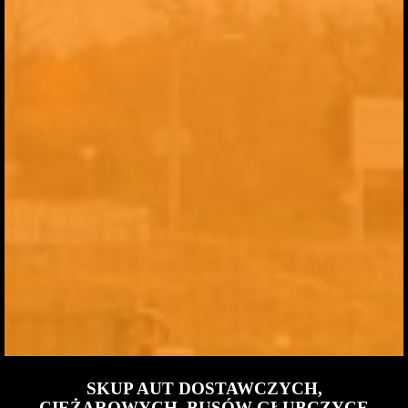
SKUP AUT DOSTAWCZYCH,
CIĘŻAROWYCH, BUSÓW GŁUBCZYCE