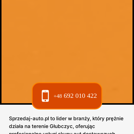
692 010 422
+48
Sprzedaj-auto.pl to lider w branży, który prężnie
działa na terenie Głubczyc, oferując
profesjonalne usługi skupu aut dostawczych.