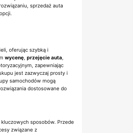
rozwiązaniu, sprzedaż auta
opcji.
li, oferując szybką i
ym
wycenę
,
przejęcie auta
,
otoryzacyjnym, zapewniając
skupu jest zazwyczaj prosty i
. Skupy samochodów mogą
 rozwiązania dostosowane do
a kluczowych sposobów. Przede
ocesy związane z