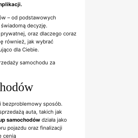
plikacji.
dów – od podstawowych
ć świadomą decyzję.
 prywatnej, oraz dlaczego coraz
ę również, jak wybrać
jąco dla Ciebie.
sprzedaży samochodu za
ochodów
 i bezproblemowy sposób.
przedażą auta, takich jak
up samochodów
działa jako
 pojazdu oraz finalizacji
e cenią