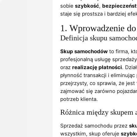
sobie
szybkość
,
bezpieczeńs
staje się prostsza i bardziej e
1. Wprowadzenie d
Definicja skupu samoch
Skup samochodów
to firma, kt
profesjonalną usługę sprzedaż
oraz
realizację płatności
. Dzi
płynność transakcji i eliminuj
przejrzysty, co sprawia, że je
zajmować się zarówno pojazdam
potrzeb klienta.
Różnica między skupem a
Sprzedaż samochodu przez
sk
wszystkim, skup oferuje
szybk