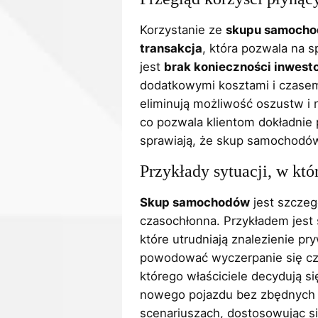
Korzystanie ze
skupu samoch
transakcja
, która pozwala na s
jest
brak konieczności inwest
dodatkowymi kosztami i czase
eliminują możliwość oszustw i
co pozwala klientom dokładnie 
sprawiają, że skup samochodów 
Przykłady sytuacji, w kt
Skup samochodów
jest szczeg
czasochłonna. Przykładem jes
które utrudniają znalezienie pr
powodować wyczerpanie się czę
którego właściciele decydują s
nowego pojazdu bez zbędnych f
scenariuszach, dostosowując si