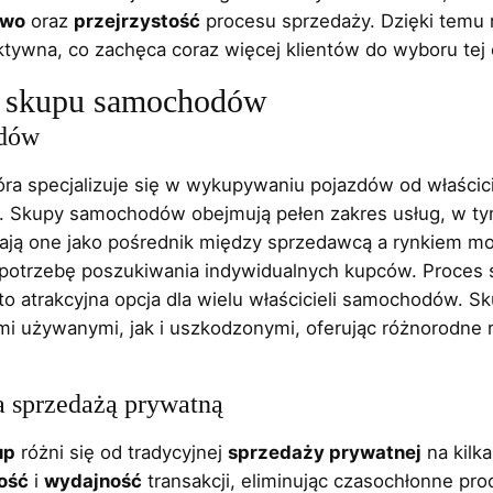
two
oraz
przejrzystość
procesu sprzedaży. Dzięki temu 
fektywna, co zachęca coraz więcej klientów do wyboru tej 
o skupu samochodów
odów
óra specjalizuje się w wykupywaniu pojazdów od właścicie
y. Skupy samochodów obejmują pełen zakres usług, w t
ałają one jako pośrednik między sprzedawcą a rynkiem m
ąc potrzebę poszukiwania indywidualnych kupców. Proces 
st to atrakcyjna opcja dla wielu właścicieli samochodów
i używanymi, jak i uszkodzonymi, oferując różnorodne
 sprzedażą prywatną
up
różni się od tradycyjnej
sprzedaży prywatnej
na kilk
ość
i
wydajność
transakcji, eliminując czasochłonne pr