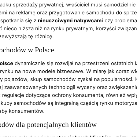
dku sprzedaży prywatnej, właściciel musi samodzielnie
tami na reklamę oraz przygotowanie samochodu do sprz
spotkania się z
nieuczciwymi nabywcami
czy problema
 nieco niższa niż na rynku prywatnym, korzyści związa
zewyższają tę różnicę.
mochodów w Polsce
olsce
dynamicznie się rozwijał na przestrzeni ostatnich l
m rynku na nowe modele biznesowe. W miarę jak coraz wi
y pojazdów, skup samochodów zyskał na popularności. 
j zaawansowanych technologii wyceny oraz zwiększenie l
ak regulacje dotyczące ochrony konsumenta, również wpły
kupy samochodów są integralną częścią rynku motoryza
zeby konsumentów.
dów dla potencjalnych klientów