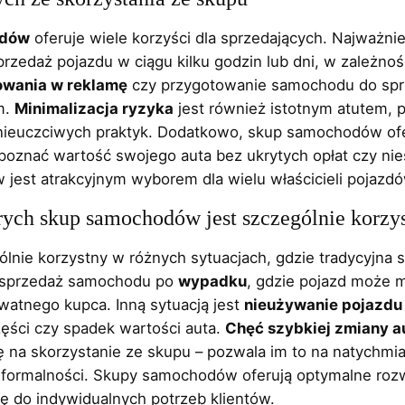
odów
oferuje wiele korzyści dla sprzedających. Najważnie
przedaż pojazdu w ciągu kilku godzin lub dni, w zależnoś
owania w reklamę
czy przygotowanie samochodu do sprz
m.
Minimalizacja ryzyka
jest również istotnym atutem, 
 nieuczciwych praktyk. Dodatkowo, skup samochodów of
poznać wartość swojego auta bez ukrytych opłat czy nie
jest atrakcyjnym wyborem dla wielu właścicieli pojazdó
órych skup samochodów jest szczególnie korzy
ólnie korzystny w różnych sytuacjach, gdzie tradycyjna 
t sprzedaż samochodu po
wypadku
, gdzie pojazd może 
ywatnego kupca. Inną sytuacją jest
nieużywanie pojazdu
ści czy spadek wartości auta.
Chęć szybkiej zmiany a
ię na skorzystanie ze skupu – pozwala im to na natychmi
ormalności. Skupy samochodów oferują optymalne rozwi
ę do indywidualnych potrzeb klientów.