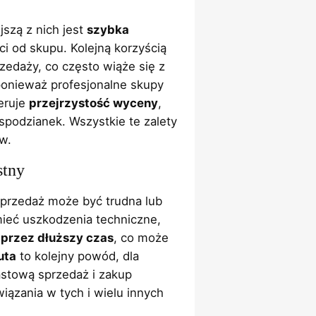
jszą z nich jest
szybka
ci od skupu. Kolejną korzyścią
edaży, co często wiąże się z
ponieważ profesjonalne skupy
eruje
przejrzystość wyceny
,
spodzianek. Wszystkie te zalety
w.
stny
sprzedaż może być trudna lub
mieć uszkodzenia techniczne,
 przez dłuższy czas
, co może
uta
to kolejny powód, dla
astową sprzedaż i zakup
ązania w tych i wielu innych