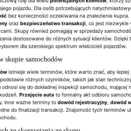
czową rolę dla wielu
potencjalnych klientów
, którzy sz
jego pojazdu. Dla osób potrzebujących natychmiastowy
ość
bez konieczności oczekiwania na znalezienie kupca
eny
oraz
bezpieczeństwo transakcji
, co jest niezwykle
wcami. Skupy również pomagają w sprzedaży samochod
zania dostosowane do różnych sytuacji klientów. Dzięk
wyborem dla szerokiego spektrum właścicieli pojazdów.
 w skupie samochodów
dów
istnieje wiele terminów, które warto znać, aby lepie
 podstawie różnych czynników, takich jak stan techniczn
u
odnosi się do dokładnej inspekcji samochodu, mającej n
zkodzeń.
Przejęcie auta
to formalny akt odbioru samoch
. Inne ważne terminy to
dowód rejestracyjny
,
dowód w
ędne do finalizacji transakcji. Znajomość tych terminów 
ochodu.
ych ze skorzystania ze skupu