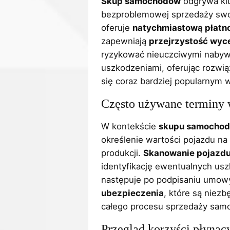
Skup samochodów
odgrywa klu
bezproblemowej sprzedaży swo
oferuje
natychmiastową płatn
zapewniają
przejrzystość wyc
ryzykować nieuczciwymi naby
uszkodzeniami, oferując rozwią
się coraz bardziej popularnym 
Często używane terminy
W kontekście
skupu samocho
określenie wartości pojazdu na
produkcji.
Skanowanie pojazd
identyfikację ewentualnych us
następuje po podpisaniu umowy
ubezpieczenia
, które są niezb
całego procesu sprzedaży sam
Przegląd korzyści płynąc