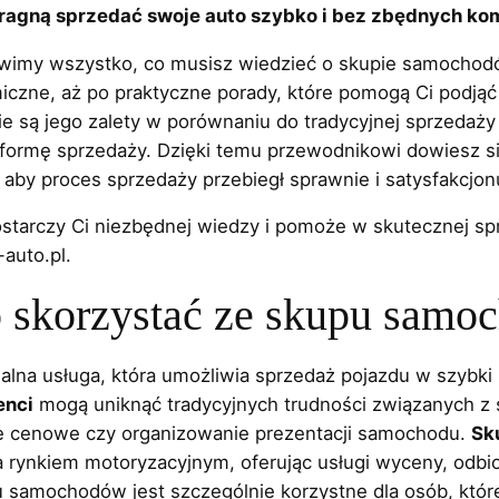
pragną sprzedać swoje auto szybko i bez zbędnych kom
tawimy wszystko, co musisz wiedzieć o skupie samocho
omiczne, aż po praktyczne porady, które pomogą Ci podją
kie są jego zalety w porównaniu do tradycyjnej sprzedaży
 formę sprzedaży. Dzięki temu przewodnikowi dowiesz si
y proces sprzedaży przebiegł sprawnie i satysfakcjonu
dostarczy Ci niezbędnej wiedzy i pomoże w skutecznej 
auto.pl.
o skorzystać ze skupu sam
lna usługa, która umożliwia sprzedaż pojazdu w szybki
enci
mogą uniknąć tradycyjnych trudności związanych z s
e cenowe czy organizowanie prezentacji samochodu.
Sk
rynkiem motoryzacyjnym, oferując usługi wyceny, odbioru
pu samochodów jest szczególnie korzystne dla osób, któr