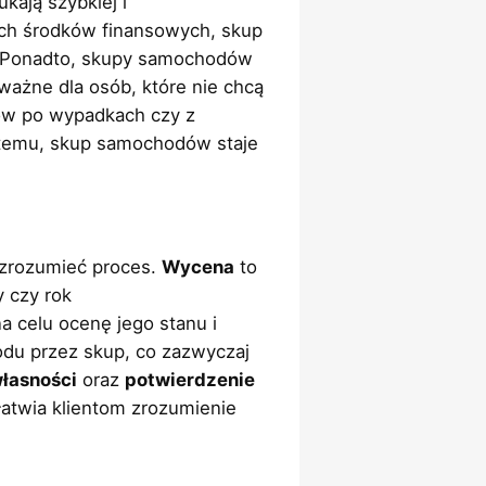
ukają szybkiej i
ch środków finansowych, skup
. Ponadto, skupy samochodów
 ważne dla osób, które nie chcą
ów po wypadkach czy z
i temu, skup samochodów staje
j zrozumieć proces.
Wycena
to
y czy rok
a celu ocenę jego stanu i
odu przez skup, co zazwyczaj
łasności
oraz
potwierdzenie
ułatwia klientom zrozumienie