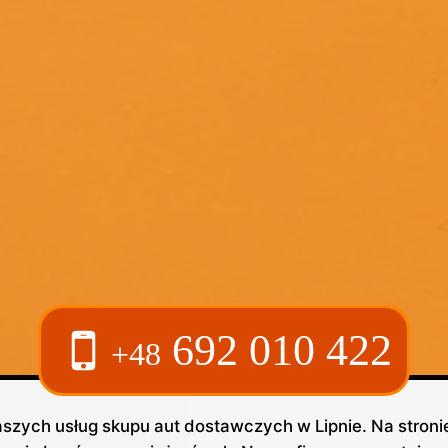
692 010 422
+48
szych usług skupu aut dostawczych w Lipnie. Na stronie