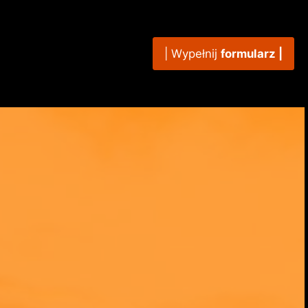
| Wypełnij
formularz |