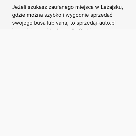
Jeżeli szukasz zaufanego miejsca w Leżajsku,
gdzie można szybko i wygodnie sprzedać
swojego busa lub vana, to sprzedaj-auto.pl
jest miejscem idealnym dla Ciebie.
Niezależnie od tego, czy posiadasz pojazd
używany do celów prywatnych czy
firmowych, nasza usługa zapewni Ci
korzystne warunki sprzedaży.
Dlaczego warto wybrać naszą ofertę?
W sprzedaj-auto.pl stawiamy na
profesjonalizm i satysfakcję naszych klientów.
Oferujemy:
Szybką i bezproblemową wycenę
Twojego pojazdu, opartą na aktualnych
cenach rynkowych.