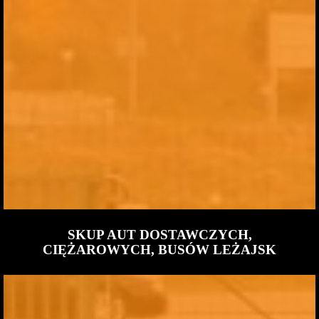
SKUP AUT DOSTAWCZYCH,
CIĘŻAROWYCH, BUSÓW LEŻAJSK