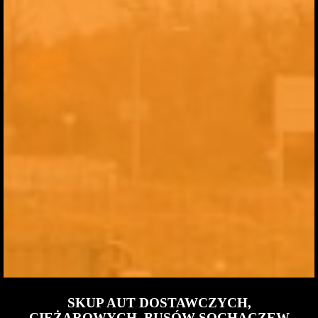
SKUP AUT DOSTAWCZYCH,
CIĘŻAROWYCH, BUSÓW SOCHACZEW