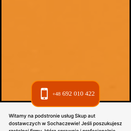
692 010 422
+48
Witamy na podstronie usług Skup aut
dostawczych w Sochaczewie! Jeśli poszukujesz
rzetelnej firmy, która sprawnie i profesjonalnie