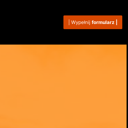
| Wypełnij
formularz |