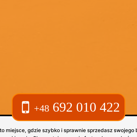
692 010 422
+48
to miejsce, gdzie szybko i sprawnie sprzedasz swojego 