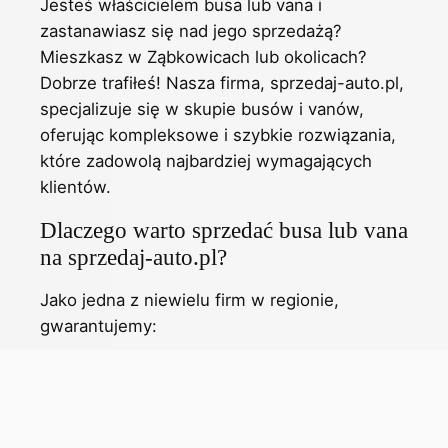
Jesteś właścicielem busa lub vana i
zastanawiasz się nad jego sprzedażą?
Mieszkasz w Ząbkowicach lub okolicach?
Dobrze trafiłeś! Nasza firma, sprzedaj-auto.pl,
specjalizuje się w skupie busów i vanów,
oferując kompleksowe i szybkie rozwiązania,
które zadowolą najbardziej wymagających
klientów.
Dlaczego warto sprzedać busa lub vana
na sprzedaj-auto.pl?
Jako jedna z niewielu firm w regionie,
gwarantujemy:
Szybką wycenę i transakcję - w ciągu
kilku godzin od zgłoszenia.
Atrakcyjne ceny, zgodne z rynkowymi
realiami.