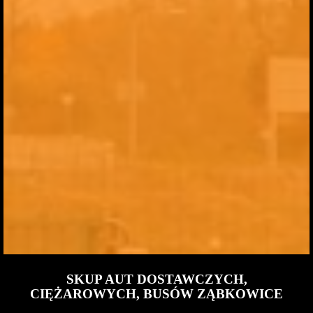
SKUP AUT DOSTAWCZYCH,
CIĘŻAROWYCH, BUSÓW ZĄBKOWICE